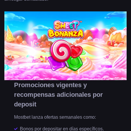
Promociones vigentes y
recompensas adicionales por
deposit
Mostbet lanza ofertas semanales como:
Bonos por depositar en días específicos.