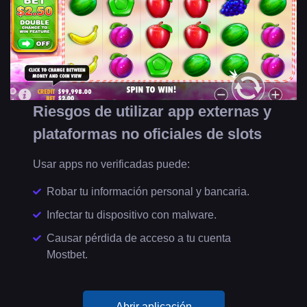
Riesgos de utilizar app externas y
plataformas no oficiales de slots
Usar apps no verificadas puede:
Robar tu información personal y bancaria.
Infectar tu dispositivo con malware.
Causar pérdida de acceso a tu cuenta
Mostbet.
Abrir aplicación