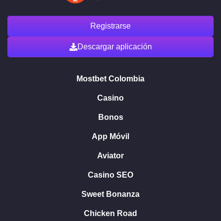
Registrarse
Descargar aplicación
Mostbet Colombia
Casino
Bonos
App Móvil
Aviator
Casino SEO
Sweet Bonanza
Chicken Road