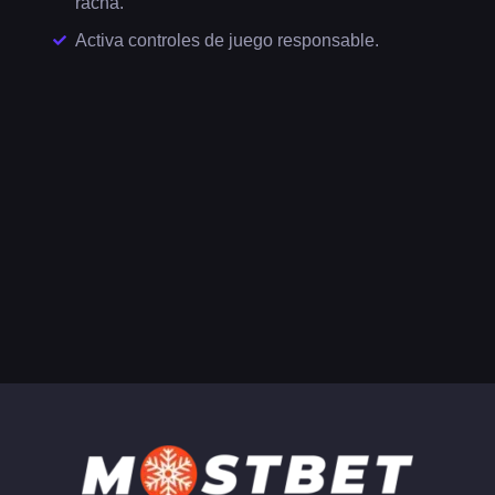
racha.
Activa controles de juego responsable.