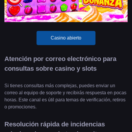
Casino abierto
Atención por correo electrónico para
consultas sobre casino y slots
Si tienes consultas más complejas, puedes enviar un
correo al equipo de soporte y recibirás respuesta en pocas
horas. Este canal es útil para temas de verificación, retiros
o promociones.
Resolución rápida de incidencias