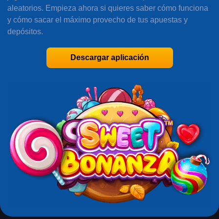
aleatorios. Empieza ahora si quieres saber cómo funciona
y cómo sacar el máximo provecho de tus apuestas y
depósitos.
Descargar aplicación