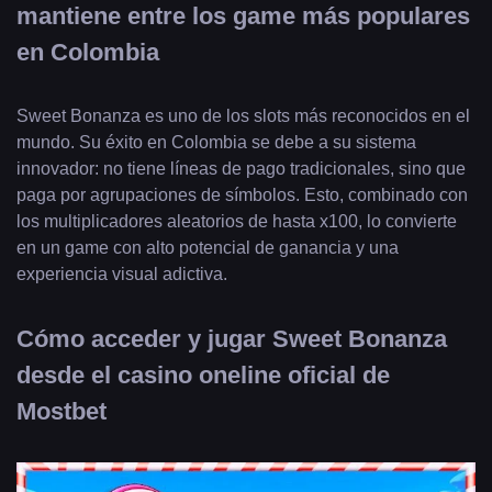
mantiene entre los game más populares
en Colombia
Sweet Bonanza es uno de los slots más reconocidos en el
mundo. Su éxito en Colombia se debe a su sistema
innovador: no tiene líneas de pago tradicionales, sino que
paga por agrupaciones de símbolos. Esto, combinado con
los multiplicadores aleatorios de hasta x100, lo convierte
en un game con alto potencial de ganancia y una
experiencia visual adictiva.
Cómo acceder y jugar Sweet Bonanza
desde el casino oneline oficial de
Mostbet