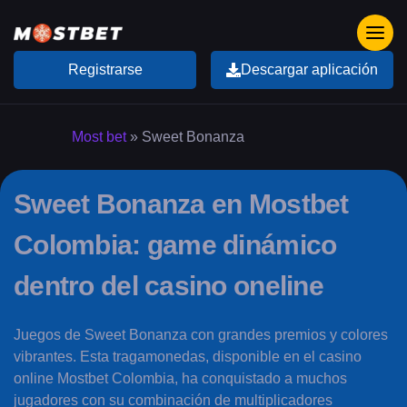
Registrarse
Descargar aplicación
Most bet
»
Sweet Bonanza
Sweet Bonanza en Mostbet
Colombia: game dinámico
dentro del casino oneline
Juegos de Sweet Bonanza con grandes premios y colores
vibrantes. Esta tragamonedas, disponible en el casino
online Mostbet Colombia, ha conquistado a muchos
jugadores con su combinación de multiplicadores