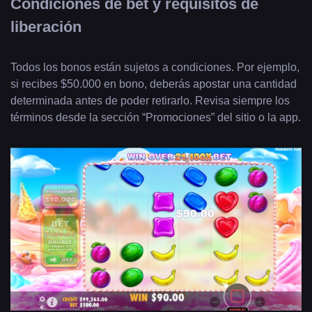
Condiciones de bet y requisitos de
liberación
Todos los bonos están sujetos a condiciones. Por ejemplo,
si recibes $50.000 en bono, deberás apostar una cantidad
determinada antes de poder retirarlo. Revisa siempre los
términos desde la sección “Promociones” del sitio o la app.